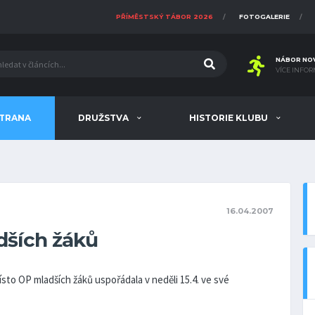
PŘÍMĚSTSKÝ TÁBOR 2026
FOTOGALERIE
NÁBOR NO
VÍCE INFOR
STRANA
DRUŽSTVA
HISTORIE KLUBU
16.04.2007
ších žáků
místo OP mladších žáků uspořádala v neděli 15.4. ve své