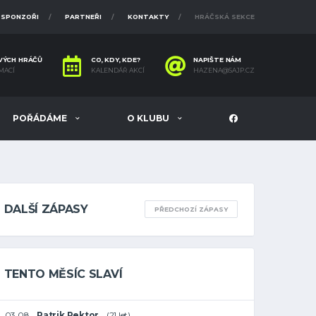
SPONZOŘI
PARTNEŘI
KONTAKTY
HRÁČSKÁ SEKCE
VÝCH HRÁČŮ
CO, KDY, KDE?
NAPIŠTE NÁM
MACÍ
KALENDÁŘ AKCÍ
HAZENA@SAJP.CZ
POŘÁDÁME
O KLUBU
DALŠÍ ZÁPASY
PŘEDCHOZÍ ZÁPASY
TENTO MĚSÍC SLAVÍ
03.08
Patrik Pektor
(21 let)