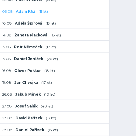
06.08
Adam Kříž
(11 let)
10.08
Adéla Špírová
(13 let)
14.08
Žaneta Plačková
(13 let)
15.08
Petr Němeček
(17 let)
15.08
Daniel Jeníček
(26 let)
16.08
Oliver Pektor
(18 let)
19.08
Jan Chvojka
(17 let)
26.08
Jakub Pánek
(10 let)
27.08
Josef Salák
(40 let)
28.08
David Pařízek
(13 let)
28.08
Daniel Pařízek
(13 let)