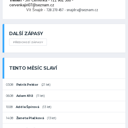
Trenéři
- Jiří Červenka - 721 982 308 -
cervenkajiri07@seznam.cz
728 270 457
-
snajdr.v@s
eznam.cz
Vít Šnajdr -
DALŠÍ ZÁPASY
PŘEDCHOZÍ ZÁPASY
TENTO MĚSÍC SLAVÍ
03.08
Patrik Pektor
(21 let)
06.08
Adam Kříž
(11 let)
10.08
Adéla Špírová
(13 let)
14.08
Žaneta Plačková
(13 let)