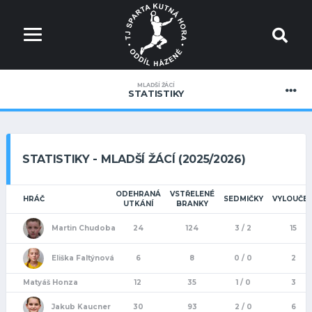
MLADŠÍ ŽÁCÍ
STATISTIKY
STATISTIKY - MLADŠÍ ŽÁCÍ (2025/2026)
ODEHRANÁ
VSTŘELENÉ
HRÁČ
SEDMIČKY
VYLOUČEN
UTKÁNÍ
BRANKY
Martin Chudoba
24
124
3 / 2
15
Eliška Faltýnová
6
8
0 / 0
2
Matyáš Honza
12
35
1 / 0
3
Jakub Kaucner
30
93
2 / 0
6