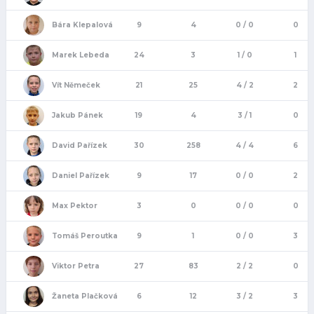
Bára Klepalová
9
4
0 / 0
0
Marek Lebeda
24
3
1 / 0
1
Vít Němeček
21
25
4 / 2
2
Jakub Pánek
19
4
3 / 1
0
David Pařízek
30
258
4 / 4
6
Daniel Pařízek
9
17
0 / 0
2
Max Pektor
3
0
0 / 0
0
Tomáš Peroutka
9
1
0 / 0
3
Viktor Petra
27
83
2 / 2
0
Žaneta Plačková
6
12
3 / 2
3