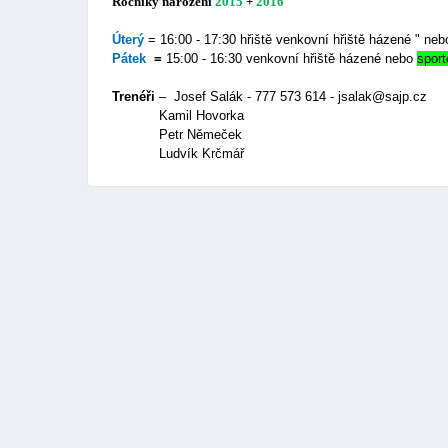
Ročníky narození
2015
+
2016
Úterý
= 16:00
- 17:30 hřiště venkovní hřiště házené " ne
Pátek
=
15:00
- 16:30 venkovní hřiště házené nebo
sport
Trenéři
–
Josef Salák - 777 573 614 - jsalak@sajp.cz
Kamil Hovorka
Petr Němeček
Ludvík Krčmář