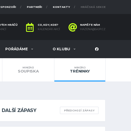
SPONZOŘI
PARTNEŘI
KONTAKTY
HRÁČSKÁ SEKCE
VÝCH HRÁČŮ
CO, KDY, KDE?
NAPIŠTE NÁM
MACÍ
KALENDÁŘ AKCÍ
HAZENA@SAJP.CZ
POŘÁDÁME
O KLUBU
MINIŽÁCI
MINIŽÁCI
SOUPISKA
TRÉNINKY
DALŠÍ ZÁPASY
PŘEDCHOZÍ ZÁPASY