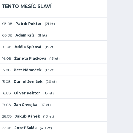
TENTO MĚSÍC SLAVÍ
03.08
Patrik Pektor
(21 let)
06.08
Adam Kříž
(11 let)
10.08
Adéla Špírová
(13 let)
14.08
Žaneta Plačková
(13 let)
15.08
Petr Němeček
(17 let)
15.08
Daniel Jeníček
(26 let)
16.08
Oliver Pektor
(18 let)
19.08
Jan Chvojka
(17 let)
26.08
Jakub Pánek
(10 let)
27.08
Josef Salák
(40 let)