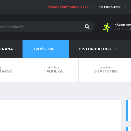
PŘÍMĚSTSKÝ TÁBOR 2026
FOTOGALERIE
NÁBOR NO
VÍCE INFOR
STRANA
DRUŽSTVA
HISTORIE KLUBU
I
MINIŽÁCI
MINIŽÁCI
ÁPASŮ
TABULKA
STATISTIKY