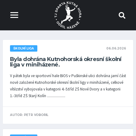
06.06.2026
ŠKOLNÍ LIGA
Byla dohrána Kutnohorská okresní školní
liga v miniházené.
V pátek byla ve sportovní hale BIOS v Puškinské ulici dohrána jarní část
nově založené Kutnohorské okresní školní ligy v miniházené, celkové
vítězství vybojovala v kategorii 4.-5.tříd ZŠ Nové Dvory a v kategorii
1.-3.tříd ZŠ Starý Kolín ....................
AUTOR: PETR VOBOŘIL