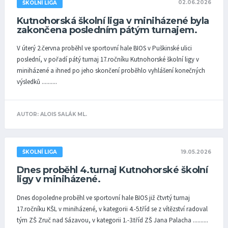
02.06.2026
ŠKOLNÍ LIGA
Kutnohorská školní liga v miniházené byla
zakončena posledním pátým turnajem.
V úterý 2.června proběhl ve sportovní hale BIOS v Puškinské ulici
poslední, v pořadí pátý turnaj 17.ročníku Kutnohorské školní ligy v
miniházené a ihned po jeho skončení proběhlo vyhlášení konečných
výsledků ..........
AUTOR: ALOIS SALÁK ML.
19.05.2026
ŠKOLNÍ LIGA
Dnes proběhl 4.turnaj Kutnohorské školní
ligy v miniházené.
Dnes dopoledne proběhl ve sportovní hale BIOS již čtvrtý turnaj
17.ročníku KŠL v miniházené, v kategorii 4.-5.tříd se z vítězství radoval
tým ZŠ Zruč nad Sázavou, v kategorii 1.-3.tříd ZŠ Jana Palacha ..........