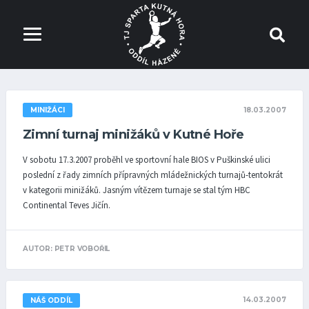
18.03.2007
MINIŽÁCI
Zimní turnaj minižáků v Kutné Hoře
V sobotu 17.3.2007 proběhl ve sportovní hale BIOS v Puškinské ulici
poslední z řady zimních přípravných mládežnických turnajů-tentokrát
v kategorii minižáků. Jasným vítězem turnaje se stal tým HBC
Continental Teves Jičín.
AUTOR: PETR VOBOŘIL
14.03.2007
NÁŠ ODDÍL