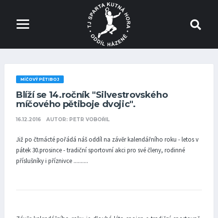
MÍČOVÝ PĚTIBOJ
Blíží se 14.ročník "Silvestrovského
míčového pětiboje dvojic".
16.12.2016
AUTOR: PETR VOBOŘIL
Již po čtrnácté pořádá náš oddíl na závěr kalendářního roku - letos v
pátek 30.prosince - tradiční sportovní akci pro své členy, rodinné
příslušníky i příznivce ..........