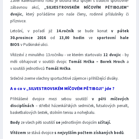
Závěr kalendářního roku je dlouhá léta spojen s tradiční sportovně-
zábavnou akcí,
„SILVESTROVSKÉM MÍČOVÝM PĚTIBOJEM“
dvojic
, který pořádáme pro naše členy, rodinné příslušníky či
příznivce.
Letošní, v pořadí již
14.ročník
se bude konat
v pátek
30.prosince
2016
od
13,00 hodin
ve
sportovní hale
BIOS
v Puškinské ulici.
Vítězství z minulého 13.ročníku - ve kterém startovalo
12 dvojic
- by
měli obhajovat v soutěži dvojic
Tomáš Hrčka – Borek Hroch
a
v soutěži jednotlivců
Tomáš Hrčka
.
Srdečně zveme všechny sportuchtivé zájemce i přihlížející diváky.
A o co v „SILVESTROVSKÉM MÍČOVÉM PĚTIBOJI“ jde ?
Přihlášené dvojice mezi sebou soutěží
v pěti míčových
disciplínách
– střelbě házenkářských sedmiček, futsalových penalt,
basketbalových šestek, stolním tenisu a nohejbalu.
Body
ze všech pěti soutěží
se
jednotlivým dvojicím
sčítají.
Vítězem
se stává dvojice
s nejvyšším počtem získaných bodů
.