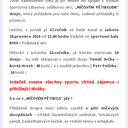
Závěr kalendářního roku je po mnoho let spojen s tradiční
sportovně-zábavnou oddílovou akcí,
„MÍČOVÝM PĚTIBOJEM“
dvojic
, který pořádáme pro naše členy, rodinné příslušníky či
příznivce.
Letošní, v pořadí již
17.ročník
se bude konat
v sobotu
28.prosince
2019
od
13,00 hodin
tradičně ve
sportovní hale
BIOS
v Puškinské ulici.
Vítězství z loňského
16.ročníku
, ve kterém startovalo
10
dvojic
- by měli obhajovat v soutěži dvojic
Tomáš Hrčka –
Borek Hroch
/
45
bodů / a v soutěži jednotlivců
Petr Polívka
/
10
bodů /.
Srdečně zveme všechny sportu chtivé zájemce i
přihlížející diváky.
A o co v „MÍČOVÉM PĚTIBOJI“ jde ?
Přihlášené dvojice mezi sebou soutěží
v pěti míčových
disciplínách
– střelbě házenkářských sedmiček, futsalových
penalt, basketbalových šestek, ve stolním tenisu a nohejbalu.