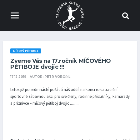
MÍČOVÝ PĚTIBOJ
Zveme Vás na 17.ročník MÍČOVÉHO
PĚTIBOJE dvojic !!!
17.12.2019
AUTOR: PETR VOBOŘIL
Letos již po sedmnácté pořádá náš oddíl na konci roku tradiční
sportovně zábavnou akci pro své členy, rodinné příslušníky, kamarády
a příznivce – míčový pětiboj dvojic ..........