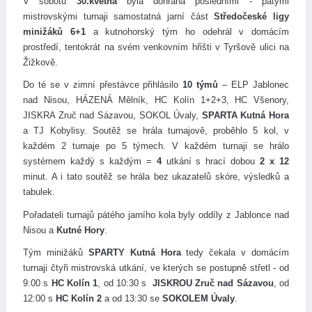
V sobotu
30.května
byla dohrána posledními - pátými
mistrovskými turnaji samostatná jarní část
Středočeské ligy
minižáků 6+
1
a
kutnohorský tým ho odehrál v domácím
prostředí, tentokrát na svém venkovním hřišti v Tyršově ulici na
Žižkově.
Do té se v zimní přestávce přihlásilo
10 týmů
– ELP Jablonec
nad Nisou, HÁZENÁ Mělník, HC Kolín 1+2+3, HC Všenory,
JISKRA Zruč nad Sázavou, SOKOL Úvaly,
SPARTA Kutná Hora
a TJ Kobylisy. Soutěž se hrála turnajově, proběhlo 5 kol, v
každém 2 turnaje po 5 týmech. V každém turnaji se hrálo
systémem každý s každým =
4
utkání s hrací dobou
2 x 12
minut. A i tato soutěž se hrála bez ukazatelů skóre, výsledků a
tabulek.
Pořadateli turnajů pátého jarního kola byly oddíly z Jablonce nad
Nisou a
Kutné Hory
.
Tým minižáků
SPARTY Kutná Hora
tedy čekala v domácím
turnaji čtyři mistrovská utkání, ve kterých se postupně střetl - od
9:00 s
HC Kolín 1
, od 10:30 s
JISKROU Zruč nad Sázavou
, od
12:00 s
HC Kolín
2
a
od 13:30 se
SOKOLEM Úvaly
.