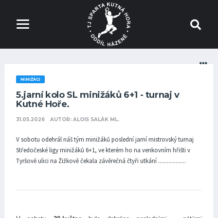
MINIŽÁCI
5.jarní kolo SL minižáků 6+1 - turnaj v
Kutné Hoře.
31.05.2026
AUTOR: ALOIS SALÁK ML.
V sobotu odehrál náš tým minižáků poslední jarní mistrovský turnaj
Středočeské ligy minižáků 6+1, ve kterém ho na venkovním hřišti v
Tyršově ulici na Žižkově čekala závěrečná čtyři utkání ...................