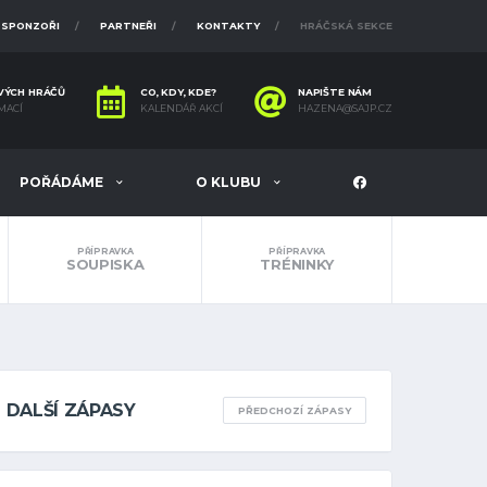
SPONZOŘI
PARTNEŘI
KONTAKTY
HRÁČSKÁ SEKCE
VÝCH HRÁČŮ
CO, KDY, KDE?
NAPIŠTE NÁM
MACÍ
KALENDÁŘ AKCÍ
HAZENA@SAJP.CZ
POŘÁDÁME
O KLUBU
PŘÍPRAVKA
PŘÍPRAVKA
SOUPISKA
TRÉNINKY
DALŠÍ ZÁPASY
PŘEDCHOZÍ ZÁPASY