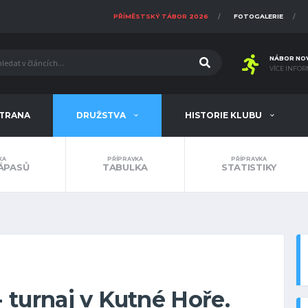
PŘÍMĚSTSKÝ TÁBOR 2026
FOTOGALERIE
NÁBOR NO
VÍCE INFOR
STRANA
DRUŽSTVA
HISTORIE KLUBU
KA
PŘÍPRAVKA
PŘÍPRAVKA
ÁPASŮ
TABULKA
STATISTIKY
- turnaj v Kutné Hoře.