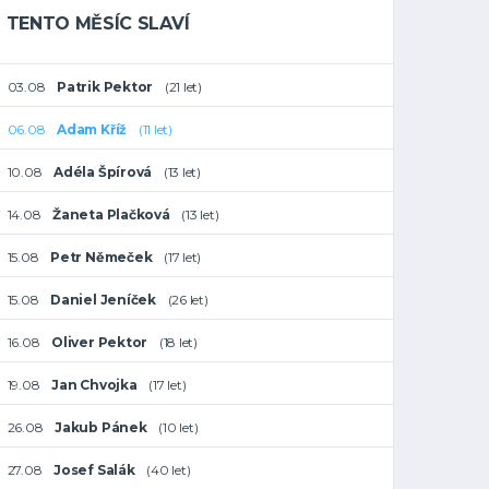
TENTO MĚSÍC SLAVÍ
03.08
Patrik Pektor
(21 let)
06.08
Adam Kříž
(11 let)
10.08
Adéla Špírová
(13 let)
14.08
Žaneta Plačková
(13 let)
15.08
Petr Němeček
(17 let)
15.08
Daniel Jeníček
(26 let)
16.08
Oliver Pektor
(18 let)
19.08
Jan Chvojka
(17 let)
26.08
Jakub Pánek
(10 let)
27.08
Josef Salák
(40 let)