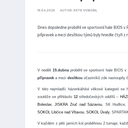
19.04.2026
AUTOR: PETR VOBOŘIL
Dnes dopoledne proběhl ve sportovní hale BIOS v Pu
přípravek a mezi desítkou týmů byly hnedle čtyři z našeho
V neděli
19.dubna
proběhl ve sportovní hale BIOS v P
přípravek
a mezi
desítkou
účastníků zde nastoupily č
V této nejmladší házenkářské věkové kategorii se h
soutěže se přihlásilo
12
středočeských oddílů –
HÁZ
Boleslav
,
JISKRA Zruč nad Sázavou
, SK Hudlice
SOKOL Libčice nad Vltavou
,
SOKOL Úvaly
,
SPARTAK
V každém z pěti jarních kol proběhnou 2 turnaje, každ