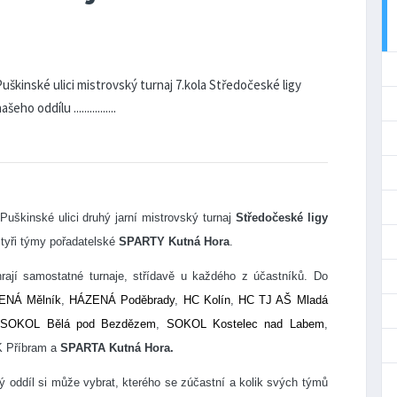
škinské ulici mistrovský turnaj 7.kola Středočeské ligy
 oddílu ................
uškinské ulici druhý jarní mistrovský turnaj
Středočeské ligy
tyři týmy pořadatelské
SPARTY Kutná Hora
.
rají samostatné turnaje, střídavě u každého z účastníků. Do
ENÁ Mělník
,
HÁZENÁ Poděbrady
,
HC Kolín
,
HC TJ AŠ Mladá
,
SOKOL Bělá pod Bezdězem
,
SOKOL Kostelec nad Labem
,
 Příbram
a
SPARTA Kutná Hora.
ý oddíl si může vybrat, kterého se zúčastní a kolik svých týmů