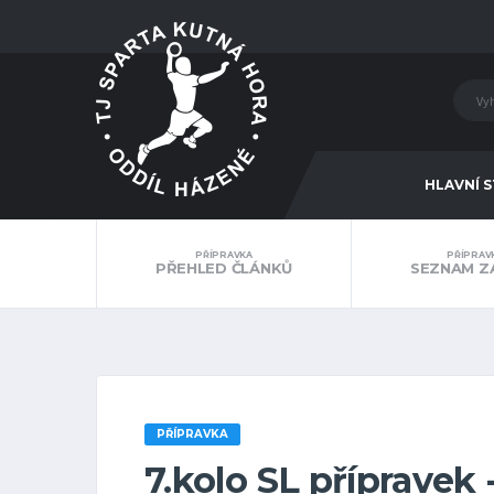
HLAVNÍ 
PŘÍPRAVKA
PŘÍPRAV
PŘEHLED ČLÁNKŮ
SEZNAM Z
PŘÍPRAVKA
7.kolo SL přípravek 