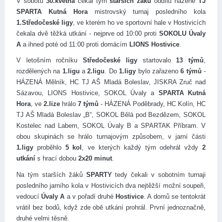
V sobotu
30.května
čekal tým
starších žáků
oddílu házené
TJ
SPARTA Kutná Hora
mistrovský turnaj posledního kola
1.Středočeské ligy
, ve kterém ho ve sportovní hale v Hostivicích
čekala dvě těžká utkání - nejprve od 10:00 proti
SOKOLU Úvaly
A
a ihned poté od 11:00 proti domácím
LIONS Hostivice
.
V letošním ročníku
Středočeské ligy
startovalo
13 týmů
,
rozdělených na
1.ligu
a
2.ligu
. Do
1.ligy
bylo zařazeno
6 týmů
-
HÁZENÁ Mělník, HC TJ AŠ Mladá Boleslav, JISKRA Zruč nad
Sázavou, LIONS Hostivice, SOKOL Úvaly a
SPARTA Kutná
Hora
, ve
2.lize
hrálo
7 týmů
- HÁZENÁ Poděbrady, HC Kolín, HC
TJ AŠ Mladá Boleslav „B“, SOKOL Bělá pod Bezdězem, SOKOL
Kostelec nad Labem, SOKOL Úvaly B a SPARTAK Příbram. V
obou skupinách se hrálo turnajovým způsobem, v jarní části
1.ligy
proběhlo
5 kol
, ve kterých každý tým odehrál vždy
2
utkání
s hrací dobou
2x20 minut
.
Na tým starších žáků
SPARTY
tedy čekali v sobotním turnaji
posledního jarního kola v Hostivicích dva nejtěžší možní soupeři,
vedoucí
Úvaly A
a v pořadí druhé
Hostivice
. A domů se tentokrát
vrátil bez bodů, když zde obě utkání prohrál. První jednoznačně,
druhé velmi těsně.