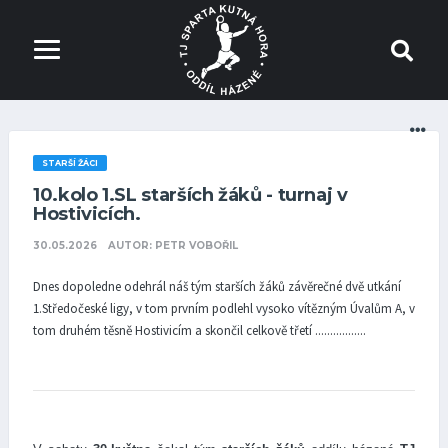
STARŠÍ ŽÁCI
10.kolo 1.SL starších žáků - turnaj v
Hostivicích.
30.05.2026
AUTOR: PETR VOBOŘIL
Dnes dopoledne odehrál náš tým starších žáků závěrečné dvě utkání
1.Středočeské ligy, v tom prvním podlehl vysoko vítězným Úvalům A, v
tom druhém těsně Hostivicím a skončil celkově třetí .................