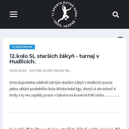
STARŠÍ ŽÁKYNĚ
12.kolo SL starších žákyň - turnaj v
Hudlicích.
31.05.2026
AUTOR: ALOIS SALÁK ML.
Dnes dopoledne odehrál náš tým starších žákyň v Hudlicích pouze
jedno utkání posledního kola Středočeské ligy, domů si ale odvezl 4
body a ty mu zajistily posun v tabulce na konečné třetí místo ................