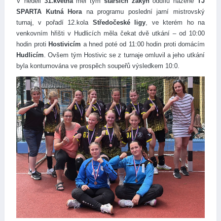
V neděli
31.května
měl tým
starších žákyň
oddílu házené
TJ
SPARTA Kutná Hora
na programu poslední jarní mistrovský
turnaj, v pořadí 12.kola
Středočeské ligy
, ve kterém ho na
venkovním hřišti v Hudlicích měla čekat dvě utkání – od 10:00
hodin proti
Hostivicím
a hned poté od 11:00 hodin proti domácím
Hudlicím
. Ovšem tým Hostivic se z turnaje omluvil a jeho utkání
byla kontumována ve prospěch soupeřů výsledkem 10:0.