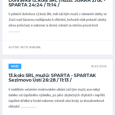
Dohrávka 12.kola SRL mužů: JISKRA Zruč -
SPARTA 24:24 / 11:14 /
V páteční dohrávce 12.kola SRL měl náš tým mužů v okresním derby ve
Zruči nad Sázavou našlápnuto k vítězství, bohužel však pokazil závěry
obou poločasů a nakonec si domů odvezl za remízu pouze bod
...............
AUTOR: PETR VOBOŘIL
16.03.2026
MUŽI
13.kolo SRL mužů: SPARTA - SPARTAK
Sezimovo Ústí 26:28 / 11:13 /
V nedělním večerním mistrovském utkání náš tým mužů sice nebyl
daleko od úspěšného výsledku, po jeho zbytečných chybách i nepříliš
úspěšné střelbě si hosté nakonec odvezli oba body za dvoubrankové
vítězství .....................