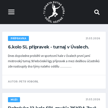
21.03.2026
PŘÍPRAVKA
6.kolo SL přípravek - turnaj v Úvalech.
Dnes dopoledne proběhl ve sportovní hale v Úvalech první jarní
mistrovský turnaj Středočeské ligy přípravek a mezi desítkou účastníků
zde nastoupily dva týmy našeho oddílu ................
AUTOR: PETR VOBOŘIL
21.03.2026
MUŽI