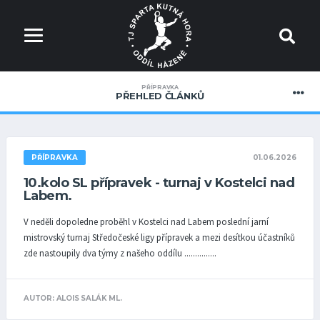
PŘÍPRAVKA
PŘEHLED ČLÁNKŮ
01.06.2026
PŘÍPRAVKA
10.kolo SL přípravek - turnaj v Kostelci nad
Labem.
V neděli dopoledne proběhl v Kostelci nad Labem poslední jarní
mistrovský turnaj Středočeské ligy přípravek a mezi desítkou účastníků
zde nastoupily dva týmy z našeho oddílu ...............
AUTOR: ALOIS SALÁK ML.