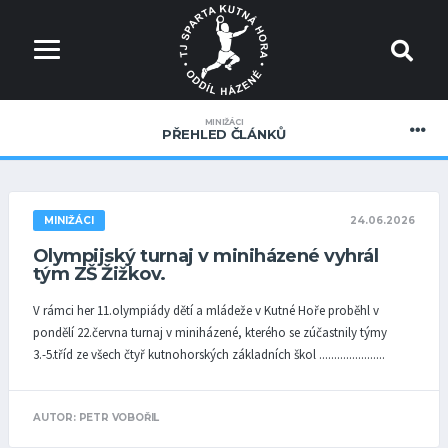
MINIŽÁCI
PŘEHLED ČLÁNKŮ
24.06.2026
MINIŽÁCI
Olympijský turnaj v miniházené vyhrál
tým ZŠ Žižkov.
V rámci her 11.olympiády dětí a mládeže v Kutné Hoře proběhl v
pondělí 22.června turnaj v miniházené, kterého se zúčastnily týmy
3.-5.tříd ze všech čtyř kutnohorských základních škol ......................
AUTOR: PETR VOBOŘIL