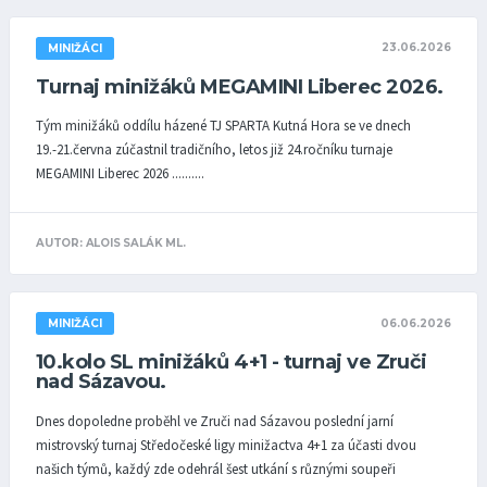
23.06.2026
MINIŽÁCI
Turnaj minižáků MEGAMINI Liberec 2026.
Tým minižáků oddílu házené TJ SPARTA Kutná Hora se ve dnech
19.-21.června zúčastnil tradičního, letos již 24.ročníku turnaje
MEGAMINI Liberec 2026 ..........
AUTOR: ALOIS SALÁK ML.
06.06.2026
MINIŽÁCI
10.kolo SL minižáků 4+1 - turnaj ve Zruči
nad Sázavou.
Dnes dopoledne proběhl ve Zruči nad Sázavou poslední jarní
mistrovský turnaj Středočeské ligy minižactva 4+1 za účasti dvou
našich týmů, každý zde odehrál šest utkání s různými soupeři