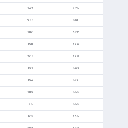
143
874
237
561
180
420
158
399
303
398
191
393
154
352
199
345
83
345
105
344