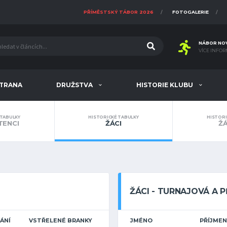
PŘÍMĚSTSKÝ TÁBOR 2026
FOTOGALERIE
NÁBOR NO
VÍCE INFOR
STRANA
DRUŽSTVA
HISTORIE KLUBU
 TABULKY
HISTORICKÉ TABULKY
HISTORI
ENCI
ŽÁCI
Ž
ŽÁCI - TURNAJOVÁ A P
ÁNÍ
VSTŘELENÉ BRANKY
JMÉNO
PŘÍJMEN