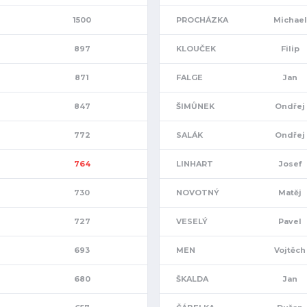
1500
PROCHÁZKA
Michael
897
KLOUČEK
Filip
871
FALGE
Jan
847
ŠIMŮNEK
Ondřej
772
SALÁK
Ondřej
764
LINHART
Josef
730
NOVOTNÝ
Matěj
727
VESELÝ
Pavel
693
MEN
Vojtěch
680
ŠKALDA
Jan