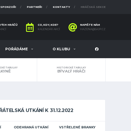
SPONZOŘI
PARTNEŘI
KONTAKTY
HRÁČSKÁ SEKCE
VÝCH HRÁČŮ
CO, KDY, KDE?
NAPIŠTE NÁM
MACÍ
KALENDÁŘ AKCÍ
HAZENA@SAJP.CZ
POŘÁDÁME
O KLUBU
CKÉ TABULKY
HISTORICKÉ TABULKY
ÁKYNĚ
BÝVALÝ HRÁČI
ŘÁTELSKÁ UTKÁNÍ K 31.12.2022
Í
ODEHRANÁ UTKÁNÍ
VSTŘELENÉ BRANKY