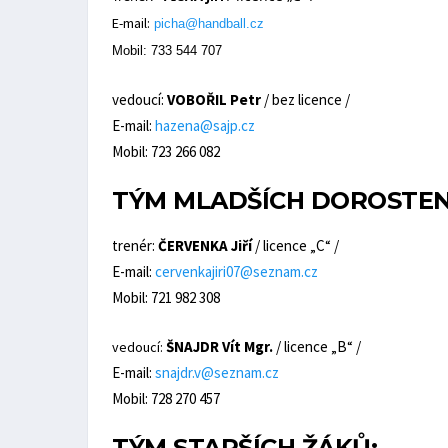
E-mail:
picha@handball.cz
Mobil:
733 544 707
vedoucí
:
VOBOŘIL Petr
/ bez licence /
E-mail:
hazena@sajp.cz
Mobil: 723 266 082
TÝM MLADŠÍCH DOROSTEN
trenér:
ČERVENKA Jiří
/ licence „C“ /
E-mail:
cervenkajiri07@seznam.cz
Mobil: 721 982 308
ŠNAJDR Vít Mgr.
/ licence „B“ /
vedoucí
:
E-mail:
snajdr.v@seznam.cz
Mobil: 728 270 457
TÝM STARŠÍCH ŽÁKŮ: