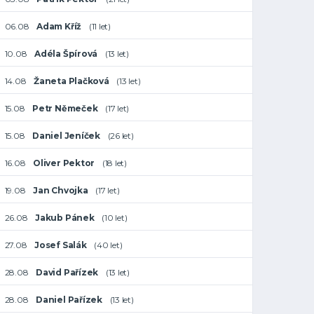
06.08
Adam Kříž
(11 let)
10.08
Adéla Špírová
(13 let)
14.08
Žaneta Plačková
(13 let)
15.08
Petr Němeček
(17 let)
15.08
Daniel Jeníček
(26 let)
16.08
Oliver Pektor
(18 let)
19.08
Jan Chvojka
(17 let)
26.08
Jakub Pánek
(10 let)
27.08
Josef Salák
(40 let)
28.08
David Pařízek
(13 let)
28.08
Daniel Pařízek
(13 let)