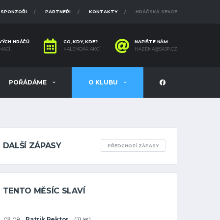
SPONZOŘI
PARTNEŘI
KONTAKTY
HRÁČSKÁ SEKCE
VÝCH HRÁČŮ
CO, KDY, KDE?
NAPIŠTE NÁM
MACÍ
KALENDÁŘ AKCÍ
HAZENA@SAJP.CZ
POŘÁDÁME
O KLUBU
DALŠÍ ZÁPASY
PŘEDCHOZÍ ZÁPASY
TENTO MĚSÍC SLAVÍ
03.08
Patrik Pektor
(21 let)