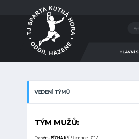
HLAVNÍ 
VEDENÍ TÝMŮ
TÝM MUŽŮ:
/ licence
„C“
/
Trenér
:
-
PÍCHA
Jiří