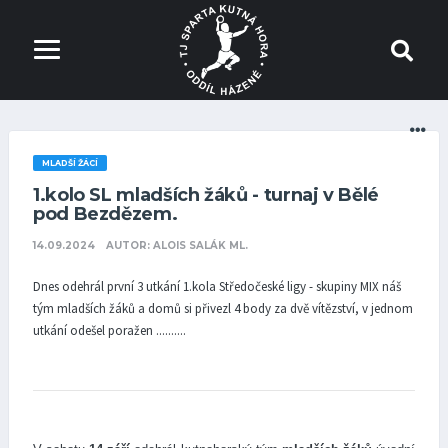
MLADŠÍ ŽÁCÍ
1.kolo SL mladších žáků - turnaj v Bělé
pod Bezdězem.
14.09.2024
AUTOR: ALOIS SALÁK ML.
Dnes odehrál první 3 utkání 1.kola Středočeské ligy - skupiny MIX náš
tým mladších žáků a domů si přivezl 4 body za dvě vítězství, v jednom
utkání odešel poražen ..........