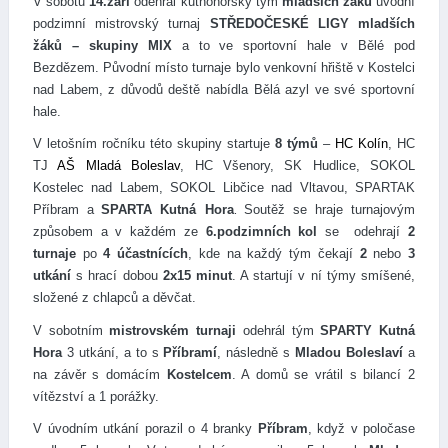
V sobotu
14.září
odehrál kutnohorský tým
mladších žáků
úvodní
podzimní mistrovský turnaj
STŘEDOČESKÉ LIGY mladších
žáků – skupiny MIX
a to ve sportovní hale v Bělé pod
Bezdězem. Původní místo turnaje bylo venkovní hřiště v Kostelci
nad Labem, z důvodů deště nabídla Bělá azyl ve své sportovní
hale.
V letošním ročníku této skupiny startuje
8 týmů
–
HC Kolín
, HC
TJ
AŠ Mladá Boleslav
, HC Všenory, SK Hudlice,
SOKOL
Kostelec nad Labem
,
SOKOL Libčice nad Vltavou
,
SPARTAK
Příbram
a
SPARTA Kutná Hora
Soutěž se hraje turnajovým
.
způsobem a v každém ze
6.podzimních kol
se odehrají
2
turnaje
po
4 účastnících
, kde na každý tým čekají
2
nebo
3
utkání
s hrací dobou
2x15 minut
. A startují v ní týmy smíšené,
složené z chlapců a děvčat.
V sobotním
mistrovském turnaji
odehrál tým
SPARTY Kutná
Hora
3 utkání, a to s
Příbramí
, následně s
Mladou Boleslaví
a
na závěr s domácím
Kostelcem
.
A domů se vrátil s bilancí 2
vítězství a 1 porážky.
V úvodním utkání porazil o 4 branky
Příbram
, když v poločase