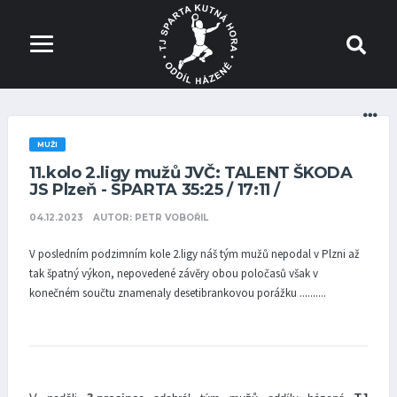
MUŽI
11.kolo 2.ligy mužů JVČ: TALENT ŠKODA
JS Plzeň - SPARTA 35:25 / 17:11 /
04.12.2023
AUTOR: PETR VOBOŘIL
V posledním podzimním kole 2.ligy náš tým mužů nepodal v Plzni až
tak špatný výkon, nepovedené závěry obou poločasů však v
konečném součtu znamenaly desetibrankovou porážku ..........