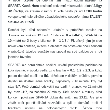
V neděli
3.prosince
odehrál tým mužů oddílu házené
TJ
SPARTA Kutná Hora
poslední podzimní mistrovské utkání
2.ligy
JV Čechy
, ve kterém v rámci 11.kola nastoupil od
13:00 hodin
ve sportovní hale silného západočeského soupeře, týmu
TALENT
ŠKODA JS Plzeň
.
Domácí byli před sobotním utkáním v průběžné tabulce na
3.místě
se ziskem
12
bodů / bilance:
8 – 6-0-2
/, SPARTA na
10.místě
se
3
body / bilance:
9 – 1-1-7
/. Plzeňský tým je sice
nováčkem soutěže, ovšem s ohledem na postavení obou soupeřů
v průběžné tabulce soutěže nastupoval na své palubovce v roli
jasného favorita.
SPARTA ale nerozehrála nedělní utkání posledního podzimního
kola špatně, v úvodu vedla 3x o branku –
0:1
,
1:2
a
2:3
, a když
potom domácí otočili na
5:3
, držela se v dalším průběhu prvního
dějství na dostřel jedné branky, naposledy v 18.minutě, kdy byl
stav
8:7
. Poté domácí odskočili na rozdíl 4 branek, ve 22.minutě
byl stav
11:7
, na začátku 27.minuty
13:9
, necelé 4 minuty před
koncem poločasu SPARTA dokázala snížit na
13:11
. Ale jeho
závěr opět po několikáté nezvládla a byli to domácí, kteří 4
brankami upravili na poločasových
17:11
. Škoda toho