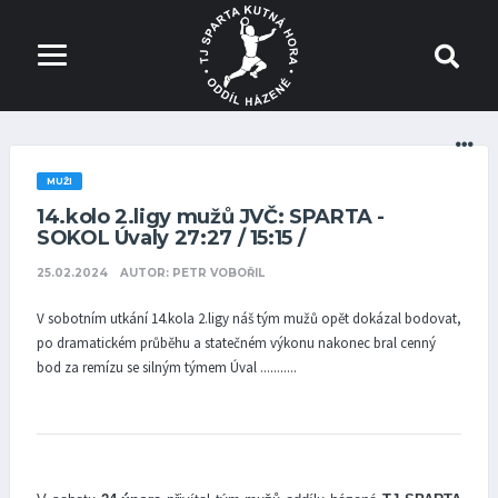
MUŽI
14.kolo 2.ligy mužů JVČ: SPARTA -
SOKOL Úvaly 27:27 / 15:15 /
25.02.2024
AUTOR: PETR VOBOŘIL
V sobotním utkání 14.kola 2.ligy náš tým mužů opět dokázal bodovat,
po dramatickém průběhu a statečném výkonu nakonec bral cenný
bod za remízu se silným týmem Úval ...........