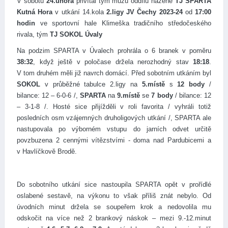
V sobotu
24.února
přivítal tým mužů oddílu házené
TJ SPARTA
Kutná Hora
v utkání 14.kola
2.ligy JV Čechy 2023-24
od
17:00
hodin
ve sportovní hale Klimeška tradičního středočeského
rivala, tým
TJ SOKOL Úvaly
Na podzim SPARTA v Úvalech prohrála o 6 branek v poměru
38:32
, když ještě v poločase držela nerozhodný stav
18:18
.
V tom druhém měli již navrch domácí. Před sobotním utkáním byl
SOKOL
v průběžné tabulce 2.ligy na
5.místě
s
12 body
/
bilance: 12 – 6-0-6 /,
SPARTA
na
9.místě
se
7 body
/ bilance: 12
– 3-1-8 /. Hosté sice přijížděli v roli favorita / vyhráli totiž
posledních osm vzájemných druholigových utkání /, SPARTA ale
nastupovala po výborném vstupu do jarních odvet určitě
povzbuzena 2 cennými vítězstvími - doma nad Pardubicemi a
v Havlíčkově Brodě.
Do sobotního utkání sice nastoupila SPARTA opět v prořídlé
oslabené sestavě, na výkonu to však příliš znát nebylo. Od
úvodních minut držela se soupeřem krok a nedovolila mu
odskočit na více než 2 brankový náskok – mezi 9.-12.minut