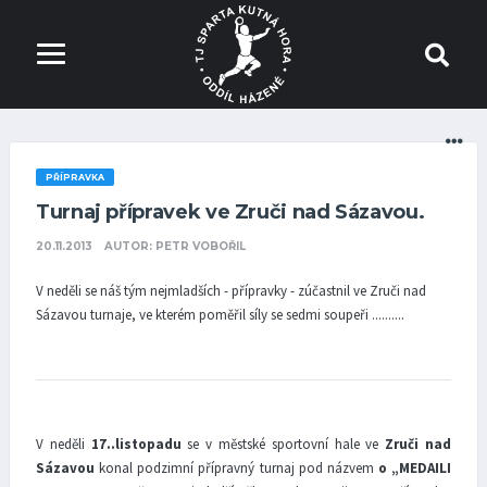
PŘÍPRAVKA
Turnaj přípravek ve Zruči nad Sázavou.
20.11.2013
AUTOR: PETR VOBOŘIL
V neděli se náš tým nejmladších - přípravky - zúčastnil ve Zruči nad
Sázavou turnaje, ve kterém poměřil síly se sedmi soupeři ..........
V neděli
17..listopadu
se v městské sportovní hale ve
Zruči nad
Sázavou
konal podzimní přípravný turnaj pod názvem
o „MEDAILI