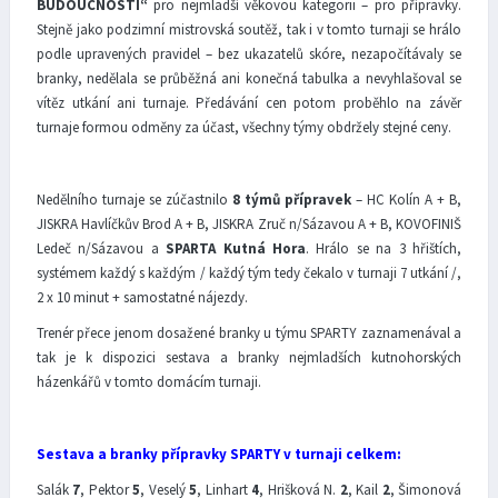
BUDOUCNOSTI“
pro nejmladší věkovou kategorii – pro přípravky.
Stejně jako podzimní mistrovská soutěž, tak i v tomto turnaji se hrálo
podle upravených pravidel – bez ukazatelů skóre, nezapočítávaly se
branky, nedělala se průběžná ani konečná tabulka a nevyhlašoval se
vítěz utkání ani turnaje. Předávání cen potom proběhlo na závěr
turnaje formou odměny za účast, všechny týmy obdržely stejné ceny.
Nedělního turnaje se zúčastnilo
8 týmů přípravek
– HC Kolín A + B,
JISKRA Havlíčkův Brod A + B, JISKRA Zruč n/Sázavou A + B, KOVOFINIŠ
Ledeč n/Sázavou a
SPARTA Kutná Hora
. Hrálo se na 3 hřištích,
systémem každý s každým / každý tým tedy čekalo v turnaji 7 utkání /,
2 x 10 minut + samostatné nájezdy.
Trenér přece jenom dosažené branky u týmu SPARTY zaznamenával a
tak je k dispozici sestava a branky nejmladších kutnohorských
házenkářů v tomto domácím turnaji.
Sestava a branky přípravky SPARTY v turnaji celkem:
Salák
7
, Pektor
5
, Veselý
5
, Linhart
4
, Hrišková N.
2
, Kail
2
, Šimonová