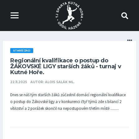
STARŠÍ ŽÁCI
Regionální kvalifikace o postup do
ŽÁKOVSKÉ LIGY starších žáků - turnaj v
Kutné Hoře.
22.11.2025
AUTOR: ALOIS SALÁK ML.
Dnes se náš tým starších žáků zúčastnil domácí regionální kvalifikace
o postup do Žákovské ligy a v konkurenci čtyř týmů zde s bilancí 2
vítězství a 2 porážek skončil na nepostupovém třetím místě .........