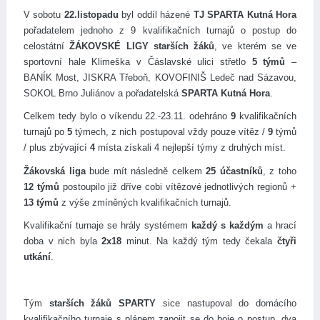
V sobotu
22.listopadu
byl oddíl házené
TJ SPARTA Kutná Hora
pořadatelem jednoho z 9 kvalifikačních turnajů o postup do
celostátní
ŽÁKOVSKÉ LIGY starších žáků
, ve kterém se ve
sportovní hale Klimeška v Čáslavské ulici střetlo
5 týmů
–
BANÍK Most, JISKRA Třeboň, KOVOFINIŠ Ledeč nad Sázavou,
SOKOL Brno Juliánov a pořadatelská
SPARTA Kutná Hora
.
Celkem tedy bylo o víkendu 22.-23.11. odehráno
9
kvalifikačních
turnajů po
5
týmech, z nich postupoval vždy pouze vítěz /
9
týmů
/ plus zbývající
4
místa získali 4 nejlepší týmy z druhých míst.
Žákovská liga
bude mít následně celkem
25 účastníků
, z toho
12 týmů
postoupilo již dříve cobi vítězové jednotlivých regionů +
13 týmů
z výše zmíněných kvalifikačních turnajů.
Kvalifikační turnaje se hrály systémem
každý s každým
a hrací
doba v nich byla
2x18
minut. Na každý tým tedy čekala
čtyři
utkání
.
Tým
starších žáků SPARTY
sice nastupoval do domácího
kvalifikačního turnaje s plánem zapojit se do boje o postup, dva