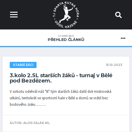
STARŠÍ ŽÁCI
PŘEHLED ČLÁNKŮ
15.10.2023
STARŠÍ ŽÁCI
3.kolo 2.SL starších žáků - turnaj v Bělé
pod Bezdězem.
V sobotu odehrál náš "B" tým starších žáků další dvě mistrovská
utkání, tentokrát ve sportovní hale v Bělé a domů se vrátil bez
bodového zisku ...........
AUTOR: ALOIS SALÁK ML.